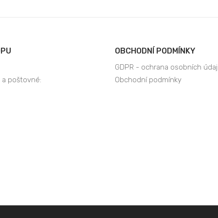
OPU
OBCHODNÍ PODMÍNKY
GDPR - ochrana osobních úda
 a poštovné:
Obchodní podmínky