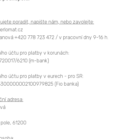
jete poradit, napište nám, nebo zavolejte:
perlomat.cz
Janová:+420 778 723 472 / v pracovní dny 9-16 h.
ího účtu pro platby v korunách:
720017/6210 (m-bank)
ího účtu pro platby v eurech - pro SR:
3300000002100979825 (Fio banka)
ní adresa:
ová
 pole, 61200
osoba: