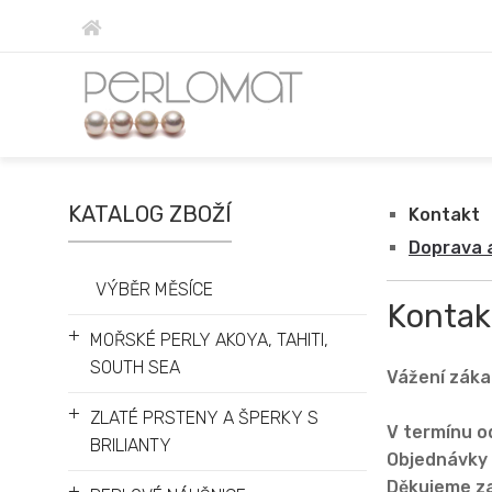
KATALOG ZBOŽÍ
Kontakt
Doprava 
VÝBĚR MĚSÍCE
Kontak
+
MOŘSKÉ PERLY AKOYA, TAHITI,
SOUTH SEA
Vážení záka
+
ZLATÉ PRSTENY A ŠPERKY S
V termínu o
BRILIANTY
Objednávky 
Děkujeme za
+