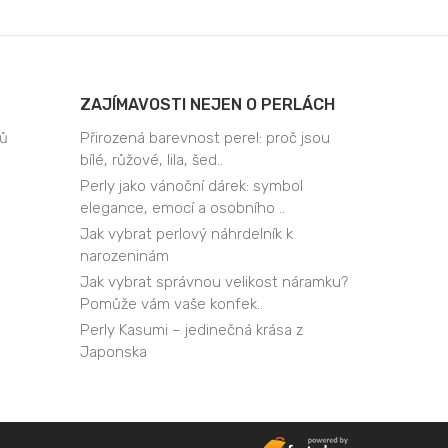
ZAJÍMAVOSTI NEJEN O PERLÁCH
jů
Přirozená barevnost perel: proč jsou
bílé, růžové, lila, šed..
Perly jako vánoční dárek: symbol
elegance, emocí a osobního ..
Jak vybrat perlový náhrdelník k
narozeninám
Jak vybrat správnou velikost náramku?
Pomůže vám vaše konfek..
Perly Kasumi – jedinečná krása z
Japonska