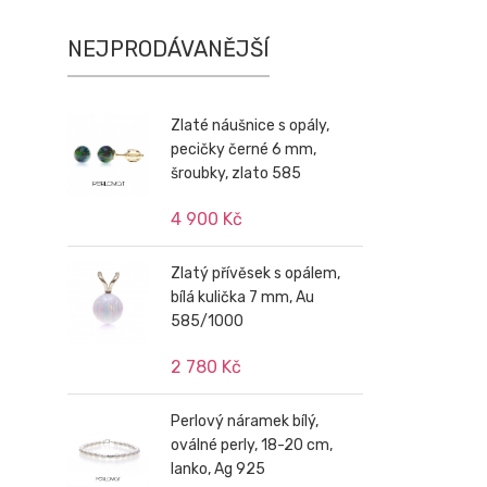
NEJPRODÁVANĚJŠÍ
Zlaté náušnice s opály,
pecičky černé 6 mm,
šroubky, zlato 585
4 900 Kč
Zlatý přívěsek s opálem,
bílá kulička 7 mm, Au
585/1000
2 780 Kč
Perlový náramek bílý,
oválné perly, 18-20 cm,
lanko, Ag 925