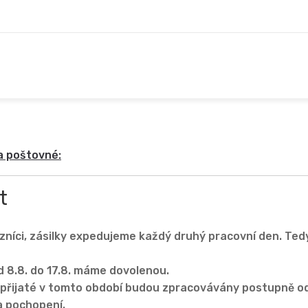
a poštovné:
t
zníci, zásilky expedujeme každý druhý pracovní den. Tedy
d 8.8. do 17.8. máme dovolenou.
přijaté v tomto období budou zpracovávány postupně od
 pochopení.