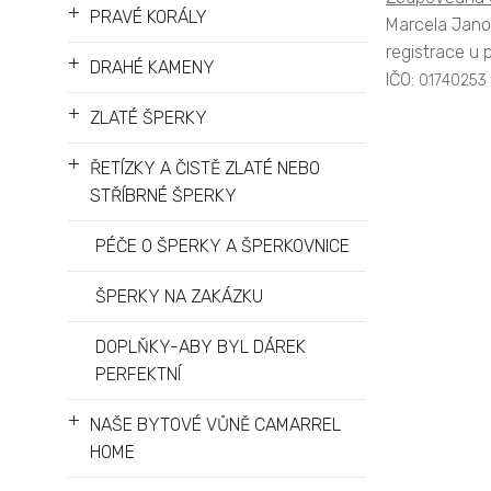
+
PRAVÉ KORÁLY
Marcela Jan
registrace u 
+
DRAHÉ KAMENY
IČO:
01740253
+
ZLATÉ ŠPERKY
+
ŘETÍZKY A ČISTĚ ZLATÉ NEBO
STŘÍBRNÉ ŠPERKY
sperky,perlov
PÉČE O ŠPERKY A ŠPERKOVNICE
šperky,zlaté náušnice s p
perly,šperky perly,zlaté 
ŠPERKY NA ZAKÁZKU
s perlou,zlaté prsteny s
DOPLŇKY-ABY BYL DÁREK
z perel,přívěsek perla,pr
PERFEKTNÍ
s perlou,zlaté naušnice s
dárkové balení,pravé perl
+
NAŠE BYTOVÉ VŮNĚ CAMARREL
HOME