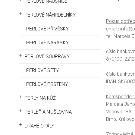
PERLOVÉ NÁUŠNICE
+
PERLOVÉ NÁHRDELNÍKY
Pokud potřebu
PERLOVÉ PŘÍVĚSKY
email.: info@
tel. Marcela 
PERLOVÉ NÁRAMKY
číslo bankovn
+
PERLOVÉ SOUPRAVY
670100-2212
PERLOVÉ SETY
číslo bankovn
IBAN: SK608
PERLOVÉ PRSTENY
+
Korespondenč
PERLY NA KŮŽI
Marcela Jan
+
Vodova 18A
PERLEŤ A MUŠLOVINA
Brno, Královo
+
DRAHÉ OPÁLY
Zodpovědná 