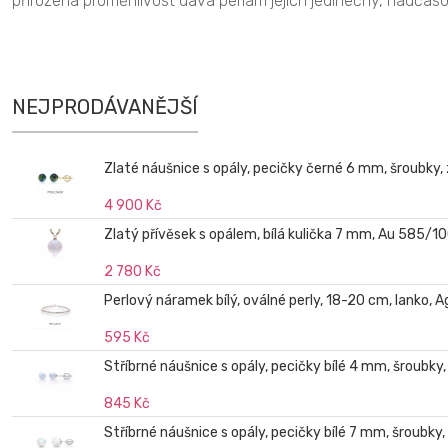
přirozená proměnlivost dává perlám jejich jedinečný, nadčaso
NEJPRODÁVANĚJŠÍ
Zlaté náušnice s opály, pecičky černé 6 mm, šroubky,
4 900 Kč
Zlatý přívěsek s opálem, bílá kulička 7 mm, Au 585/1
2 780 Kč
Perlový náramek bílý, oválné perly, 18-20 cm, lanko, 
595 Kč
Stříbrné náušnice s opály, pecičky bílé 4 mm, šroubky
845 Kč
Stříbrné náušnice s opály, pecičky bílé 7 mm, šroubky