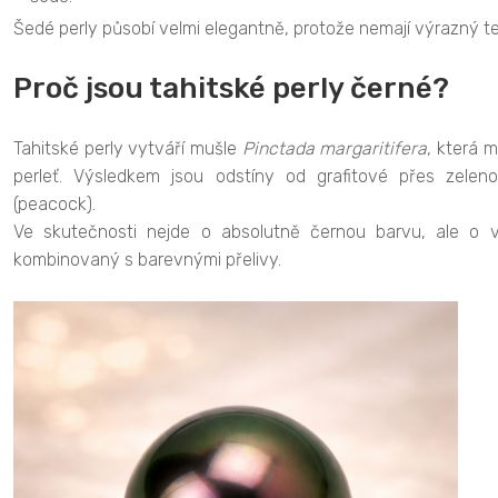
Šedé perly působí velmi elegantně, protože nemají výrazný t
Proč jsou tahitské perly černé?
Tahitské perly vytváří mušle
Pinctada margaritifera
, která 
perleť. Výsledkem jsou odstíny od grafitové přes zelen
(peacock).
Ve skutečnosti nejde o absolutně černou barvu, ale o 
kombinovaný s barevnými přelivy.