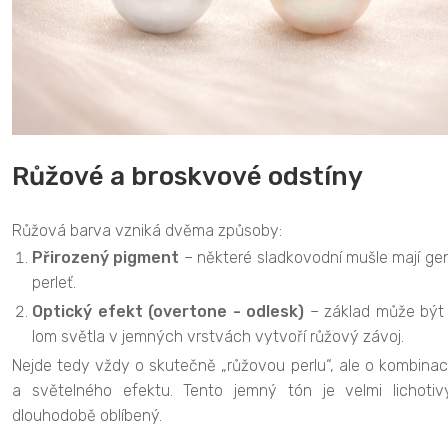
Růžové a broskvové odstíny
Růžová barva vzniká dvěma způsoby:
Přirozený pigment
– některé sladkovodní mušle mají ge
perleť.
Optický efekt (overtone - odlesk)
– základ může být b
lom světla v jemných vrstvách vytvoří růžový závoj.
Nejde tedy vždy o skutečně „růžovou perlu“, ale o kombinac
a světelného efektu. Tento jemný tón je velmi lichotivý
dlouhodobě oblíbený.