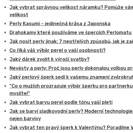
Jak vybrat správnou velikost náramku? Pomůže vám
velikost
Perly Kasumi – jedinečná krása z Japonska
Drahokamy které používáme ve špercích Perlomatu
Jak nosit perly jinak: 7 neotřelých způsobů, jak je za
Co říká váš výběr perel o vaší osobnosti?
Jaký dárek zvolit k výročí svatby?
Nevěsty a perly: Proč jsou perly dokonalou volbou p
Jaký perlový šperk sedí k vašemu znamení zvěrokru
"Co o mužích prozrazuje výběr šperku pro partnerku?
myslíte!"
Jak vybrat barvu perel podle tónu vaší pleti
Jak se barví sladkovodní perly? Moderní technologie
nejen barvivy
Jak vybrat ten pravý šperk k Valentýnu? Poradíme 