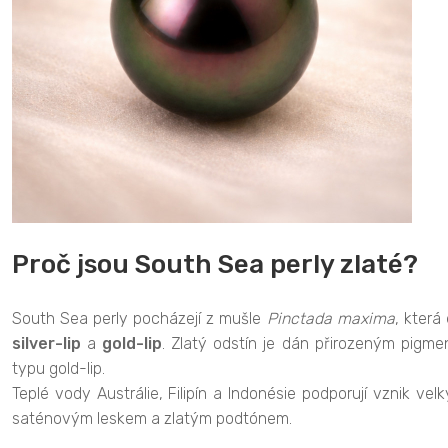
Proč jsou South Sea perly zlaté?
South Sea perly pocházejí z mušle
Pinctada maxima
, která
silver-lip
a
gold-lip
. Zlatý odstín je dán přirozeným pigme
typu gold-lip.
Teplé vody Austrálie, Filipín a Indonésie podporují vznik ve
saténovým leskem a zlatým podtónem.