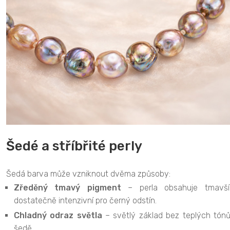
Šedé a stříbřité perly
Šedá barva může vzniknout dvěma způsoby:
Zředěný tmavý pigment
– perla obsahuje tmavší 
dostatečně intenzivní pro černý odstín.
Chladný odraz světla
– světlý základ bez teplých tónů 
šedě.