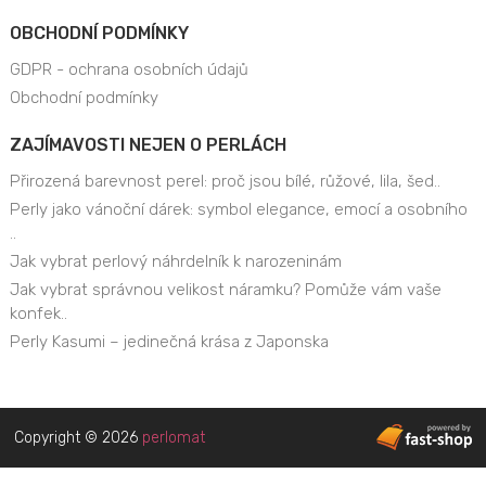
OBCHODNÍ PODMÍNKY
GDPR - ochrana osobních údajů
Obchodní podmínky
ZAJÍMAVOSTI NEJEN O PERLÁCH
Přirozená barevnost perel: proč jsou bílé, růžové, lila, šed..
Perly jako vánoční dárek: symbol elegance, emocí a osobního
..
Jak vybrat perlový náhrdelník k narozeninám
Jak vybrat správnou velikost náramku? Pomůže vám vaše
konfek..
Perly Kasumi – jedinečná krása z Japonska
Copyright © 2026
perlomat