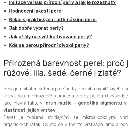
Imitace versus přírodní perly a jak je rozeznat?
Hodnocení jakosti perel
Několik praktických rad k nákupu perel
Jak dobře vybrat perly?
Jak přišly na svět kultivované perly?
Kde se berou přírodní divoké perly?
Přirozená barevnost perel: proč j
růžové, lila, šedé, černé i zlaté?
Perla je unikátní meteriál pro šperky - vzniká uvnitř živého o
je výsledkem přirozeného procesu tvorby perleti. O výsledné
jako hlavní faktory:
druh mušle - genetika pigmentu v 
vlastnosti jejích vrstev
.
Perleť je tvořena střídajícími se mikroskopickými vr
organických látek. Světlo se v těchto vrstvách láme a odrá