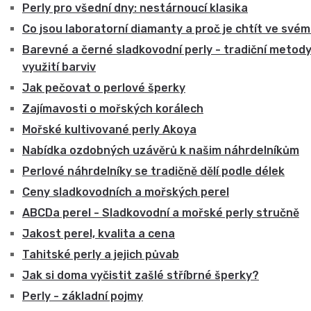
Perly pro všední dny: nestárnoucí klasika
Co jsou laboratorní diamanty a proč je chtít ve své
Barevné a černé sladkovodní perly - tradiční metod
využití barviv
Jak pečovat o perlové šperky
Zajímavosti o mořských korálech
Mořské kultivované perly Akoya
Nabídka ozdobných uzávěrů k našim náhrdelníkům
Perlové náhrdelníky se tradičně dělí podle délek
Ceny sladkovodních a mořských perel
ABCDa perel - Sladkovodní a mořské perly stručně
Jakost perel, kvalita a cena
Tahitské perly a jejich půvab
Jak si doma vyčistit zašlé stříbrné šperky?
Perly - základní pojmy