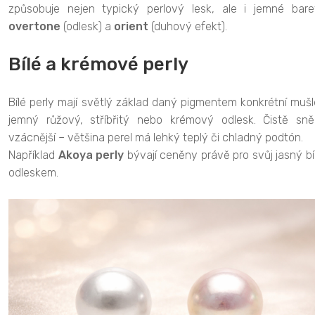
způsobuje nejen typický perlový lesk, ale i jemné bare
overtone
(odlesk) a
orient
(duhový efekt).
Bílé a krémové perly
Bílé perly mají světlý základ daný pigmentem konkrétní muš
jemný růžový, stříbřitý nebo krémový odlesk. Čistě sně
vzácnější – většina perel má lehký teplý či chladný podtón.
Například
Akoya perly
bývají ceněny právě pro svůj jasný b
odleskem.