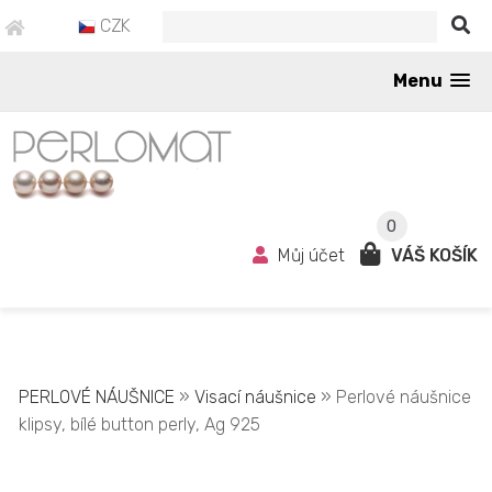
CZK
Menu
0
Můj účet
VÁŠ KOŠÍK
PERLOVÉ NÁUŠNICE
»
Visací náušnice
» Perlové náušnice
klipsy, bílé button perly, Ag 925