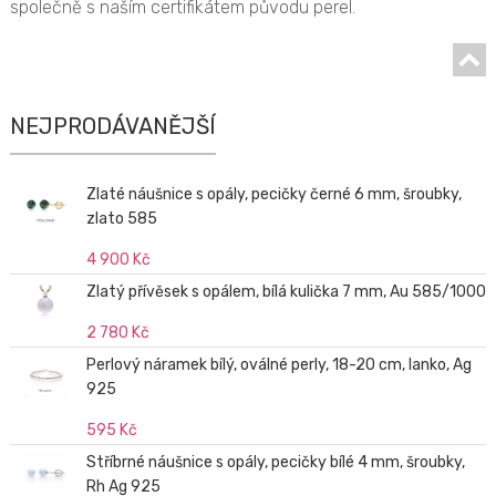
společně s naším certifikátem původu perel.
NEJPRODÁVANĚJŠÍ
Zlaté náušnice s opály, pecičky černé 6 mm, šroubky,
zlato 585
4 900 Kč
Zlatý přívěsek s opálem, bílá kulička 7 mm, Au 585/1000
2 780 Kč
Perlový náramek bílý, oválné perly, 18-20 cm, lanko, Ag
925
595 Kč
Stříbrné náušnice s opály, pecičky bílé 4 mm, šroubky,
Rh Ag 925