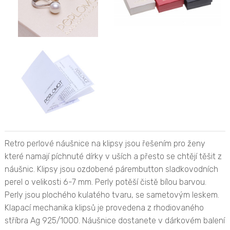
Retro perlové náušnice na klipsy jsou řešením pro ženy
které namají píchnuté dírky v uších a přesto se chtějí těšit z
náušnic. Klipsy jsou ozdobené párembutton sladkovodních
perel o velikosti 6-7 mm. Perly potěší čistě bílou barvou.
Perly jsou plochého kulatého tvaru, se sametovým leskem.
Klapací mechanika klipsů je provedena z rhodiovaného
stříbra Ag 925/1000. Náušnice dostanete v dárkovém balení