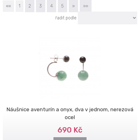
««
1
2
3
4
5
»
»»
řadit podle
Náušnice aventurín a onyx, dva v jednom, nerezová
ocel
690 Kč